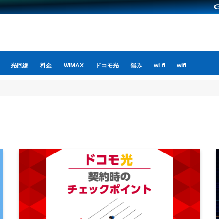
光回線
料金
WiMAX
ドコモ光
悩み
wi-fi
wifi