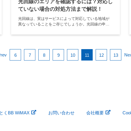
光回線のエリアを確認するには？対応し
ていない場合の対処方法まで解説！
光回線は、実はサービスによって対応している地域が
異なっていることをご存じでしょうか。光回線の申し
込みを検討するのであれば、自分の住んでいるエリア
が申し込みをする光回線に対応しているかどうかを事
前に確認することが大切です。 […]
rev
Ne
6
7
8
9
10
11
12
13
くBB WiMAX
お問い合わせ
会社概要
Co