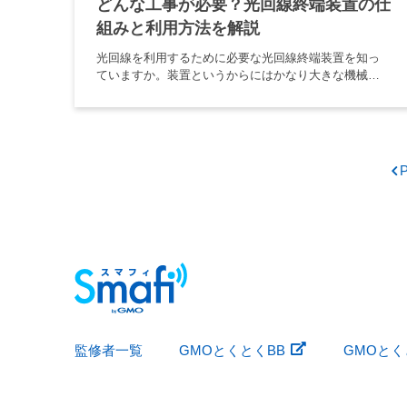
どんな工事が必要？光回線終端装置の仕
組みと利用方法を解説
光回線を利用するために必要な光回線終端装置を知っ
ていますか。装置というからにはかなり大きな機械で
高額の費用がかかるイメージを持つ人も少なくありま
せん。そのために光回線の導入をためらっているとし
たらもったいないことです。 […]
P
監修者一覧
GMOとくとくBB
GMOとくと