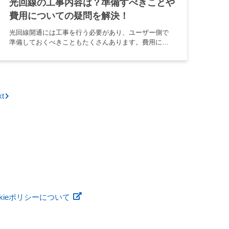
光回線の工事内容は？準備すべきことや
費用についての疑問を解決！
光回線開通には工事を行う必要があり、ユーザー側で
準備しておくべきこともたくさんあります。費用につ
いても期間限定キャンペーンなどを利用しないと高く
なりがちです。この記事では、光回線工事の準備や費
用を解説していきます。 1光 […]
xt
okieポリシーについて