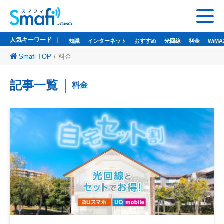
人気キーワード
知識
インターネット
おすすめ
光回線
料金
WiMA
Smafi TOP
料金
人気キーワード
記事一覧
料金
知識
インターネット
おすすめ
光回線
料金
WiMAX
ドコモ光
悩み
wi-fi
wifi
監修者一覧
Smafi WiMAX
GMOとくとくBB
Wi-Fi（WiMAX）レンタル
お問い合わせ