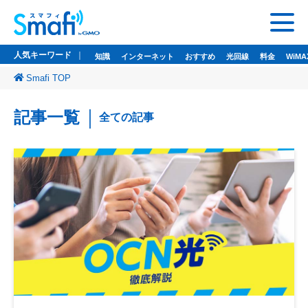
人気キーワード
知識
インターネット
おすすめ
光回線
料金
WiMA
Smafi TOP
人気キーワード
記事一覧
全ての記事
知識
インターネット
おすすめ
光回線
料金
WiMAX
ドコモ光
悩み
wi-fi
wifi
監修者一覧
Smafi WiMAX
GMOとくとくBB
Wi-Fi（WiMAX）レンタル
お問い合わせ