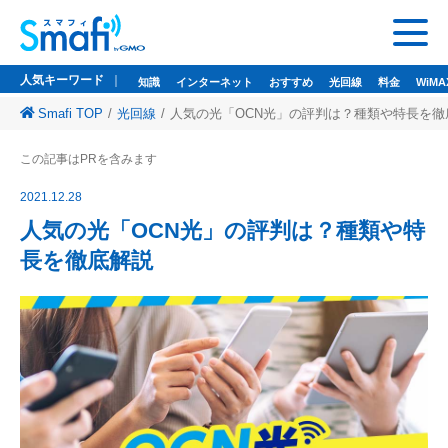
人気キーワード
知識
インターネット
おすすめ
光回線
料金
WiMA
Smafi TOP
光回線
人気の光「OCN光」の評判は？種類や特長を徹
人気キーワード
この記事はPRを含みます
知識
インターネット
おすすめ
光回線
料金
WiMAX
ドコモ光
2021.12.28
悩み
wi-fi
wifi
人気の光「OCN光」の評判は？種類や特
長を徹底解説
監修者一覧
Smafi WiMAX
GMOとくとくBB
Wi-Fi（WiMAX）レンタル
お問い合わせ