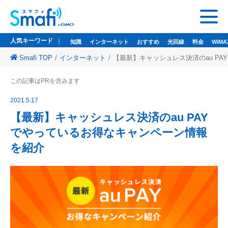
人気キーワード
知識
インターネット
おすすめ
光回線
料金
WiMA
Smafi TOP
インターネット
【最新】キャッシュレス決済のau P
人気キーワード
この記事はPRを含みます
知識
インターネット
おすすめ
光回線
料金
WiMAX
ドコモ光
2021.5.17
悩み
wi-fi
wifi
【最新】キャッシュレス決済のau PAY
でやっているお得なキャンペーン情報
監修者一覧
を紹介
Smafi WiMAX
GMOとくとくBB
Wi-Fi（WiMAX）レンタル
お問い合わせ