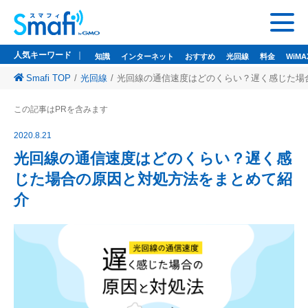
人気キーワード
知識
インターネット
おすすめ
光回線
料金
WiMA
Smafi TOP
光回線
光回線の通信速度はどのくらい？遅く感じた場
人気キーワード
この記事はPRを含みます
知識
インターネット
おすすめ
光回線
料金
WiMAX
ドコモ光
2020.8.21
悩み
wi-fi
wifi
光回線の通信速度はどのくらい？遅く感
じた場合の原因と対処方法をまとめて紹
監修者一覧
介
Smafi WiMAX
GMOとくとくBB
Wi-Fi（WiMAX）レンタル
お問い合わせ