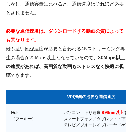
しかし、通信容量に比べると、通信速度はそれほど必要
とされません。
必要な通信速度は、ダウンロードする動画の質によって
も異なります。
最も速い回線速度が必要と言われる4Kストリーミング再
生の場合が25Mbps以上となっているので、
30Mbps以上
の速度があれば、高画質な動画もストレスなく快適に視
聴
できます。
VDI推奨の必要な通信速度
Hulu
パソコン：下り速度
6Mbps以上
を推
（フールー）
スマートフォン／タブレット：下り
テレビ／ブルーレイプレーヤ／ゲー