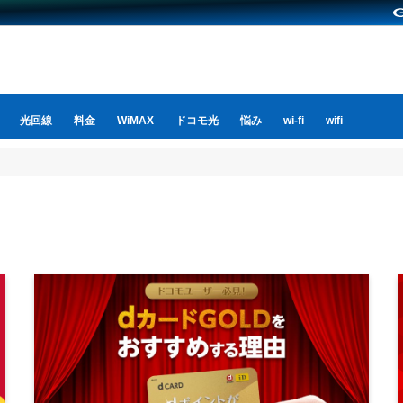
光回線
料金
WiMAX
ドコモ光
悩み
wi-fi
wifi