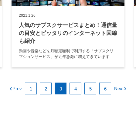
2021.1.26
人気のサブスクサービスまとめ！通信量
の目安とピッタリのインターネット回線
も紹介
動画や音楽などを月額定額制で利用する「サブスクリ
プションサービス」が近年急激に増えてきています。
とはいえ、サブスクサービスは非常に種類が多く、 ど
んなサービスが人気なのか どのくらい通信量を使うの
か 料金や回線はどうす […]
Prev
Next
1
2
3
4
5
6