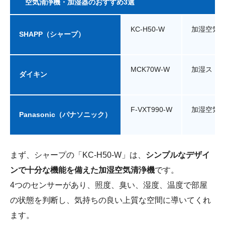
空気清浄機・加湿器のおすすめ3選
KC-H50-W
加湿空気
SHAPP（シャープ）
MCK70W-W
加湿スト
ダイキン
F-VXT990-W
加湿空気
Panasonic（パナソニック）
まず、シャープの「KC-H50-W」は、
シンプルなデザイ
ンで十分な機能を備えた加湿空気清浄機
です。
4つのセンサーがあり、照度、臭い、湿度、温度で部屋
の状態を判断し、気持ちの良い上質な空間に導いてくれ
ます。