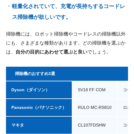
軽量化されていて、充電が長持ちするコードレ
ス掃除機が欲しいです。
掃除機には、ロボット掃除機やコードレスの掃除機以外
にも、さまざまな種類があります。どの掃除機を選ぶか
は、
自分の目的にあわせて選ぶと良い
でしょう。
掃除機のおすすめ3選
Dyson（ダイソン）
SV18 FF COM
コー
Panasonic（パナソニック）
RULO MC-RS810
ロボ
マキタ
CL107FDSHW
コー