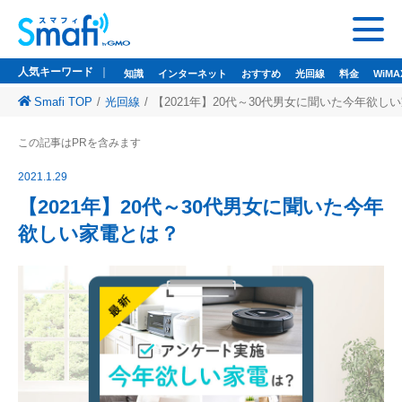
人気キーワード
知識
インターネット
おすすめ
光回線
料金
WiMA
Smafi TOP
光回線
【2021年】20代～30代男女に聞いた今年欲し
人気キーワード
この記事はPRを含みます
知識
インターネット
おすすめ
光回線
料金
WiMAX
ドコモ光
2021.1.29
悩み
wi-fi
wifi
【2021年】20代～30代男女に聞いた今年
欲しい家電とは？
監修者一覧
Smafi WiMAX
GMOとくとくBB
Wi-Fi（WiMAX）レンタル
お問い合わせ