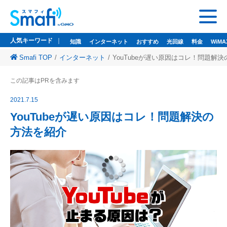
人気キーワード
知識
インターネット
おすすめ
光回線
料金
WiMA
Smafi TOP
インターネット
YouTubeが遅い原因はコレ！問題解
人気キーワード
この記事はPRを含みます
知識
インターネット
おすすめ
光回線
料金
WiMAX
ドコモ光
2021.7.15
悩み
wi-fi
wifi
YouTubeが遅い原因はコレ！問題解決の
方法を紹介
監修者一覧
Smafi WiMAX
GMOとくとくBB
Wi-Fi（WiMAX）レンタル
お問い合わせ