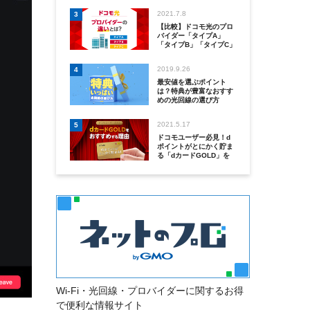
2021.7.8
3
【比較】ドコモ光のプロ
バイダー「タイプA」
「タイプB」「タイプC」
の違いとは？
2019.9.26
4
最安値を選ぶポイント
は？特典が豊富なおすす
めの光回線の選び方
2021.5.17
5
ドコモユーザー必見！d
ポイントがとにかく貯ま
る「dカードGOLD」を
おすすめする理由
Wi-Fi・光回線・プロバイダーに関するお得
で便利な情報サイト