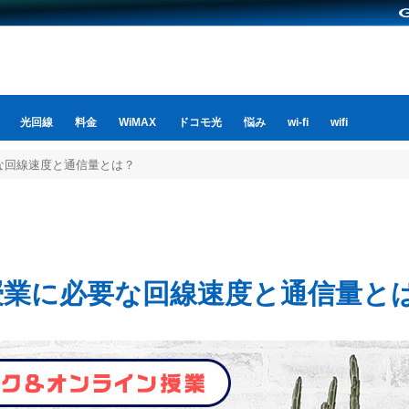
光回線
料金
WiMAX
ドコモ光
悩み
wi-fi
wifi
な回線速度と通信量とは？
授業に必要な回線速度と通信量と