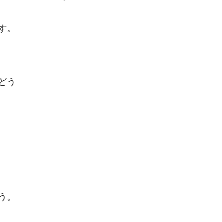
す。
どう
う。