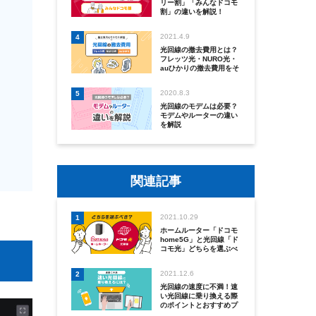
リー割」「みんなドコモ
割」の違いを解説！
2021.4.9
4
光回線の撤去費用とは？
フレッツ光・NURO光・
auひかりの撤去費用をそ
れぞれ解説
2020.8.3
5
光回線のモデムは必要？
モデムやルーターの違い
を解説
関連記事
2021.10.29
1
ホームルーター「ドコモ
home5G」と光回線「ド
コモ光」どちらを選ぶべ
き？
2021.12.6
2
光回線の速度に不満！速
い光回線に乗り換える際
のポイントとおすすめプ
ロバイダー