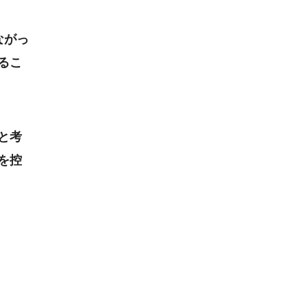
ながっ
るこ
と考
を控