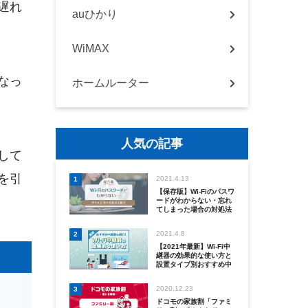
遅れ
auひかり
WiMAX
なっ
ホームルーター
人気の記事
して
を引
2021.4.13
1
【保存版】Wi-Fiのパスワ
ードがわからない・忘れ
てしまった場合の対処法
を紹介！
2021.4.8
2
【2021年最新】Wi-Fi中
継器の効果的な使い方と
設置タイプ別おすすめ中
継器を紹介
2020.12.23
3
ドコモの家族割「ファミ