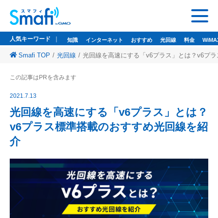
人気キーワード
知識
インターネット
おすすめ
光回線
料金
WiMA
Smafi TOP
光回線
光回線を高速にする「v6プラス」とは？v6プ
人気キーワード
この記事はPRを含みます
知識
インターネット
おすすめ
光回線
料金
WiMAX
ドコモ光
2021.7.13
悩み
wi-fi
wifi
光回線を高速にする「v6プラス」とは？
v6プラス標準搭載のおすすめ光回線を紹
監修者一覧
介
Smafi WiMAX
GMOとくとくBB
Wi-Fi（WiMAX）レンタル
お問い合わせ