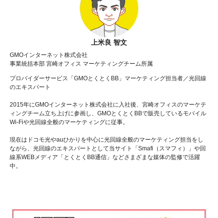
上米良 智文
GMOインターネット株式会社
事業統括本部 宮崎オフィス マーケティングチーム所属
プロバイダーサービス「GMOとくとくBB」マーケティング担当者／光回線
のエキスパート
2015年にGMOインターネット株式会社に入社後、宮崎オフィスのマーケテ
ィングチーム立ち上げに参画し、GMOとくとくBBで販売しているモバイル
Wi-Fiや光回線全般のマーケティングに従事。
現在はドコモ光やauひかりを中心に光回線全般のマーケティング担当をし
ながら、光回線のエキスパートとして当サイト「Smafi（スマフィ）」や回
線系WEBメディア「とくとくBB通信」などさまざまな媒体の監修で活躍
中。