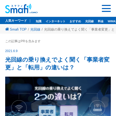
人気キーワード
知識
インターネット
おすすめ
光回線
料金
WiMA
Smafi TOP
光回線
光回線の乗り換えでよく聞く「事業者変更」と
人気キーワード
この記事はPRを含みます
知識
インターネット
おすすめ
光回線
料金
WiMAX
ドコモ光
2021.6.9
悩み
wi-fi
wifi
光回線の乗り換えでよく聞く「事業者変
更」と「転用」の違いは？
監修者一覧
Smafi WiMAX
GMOとくとくBB
Wi-Fi（WiMAX）レンタル
お問い合わせ