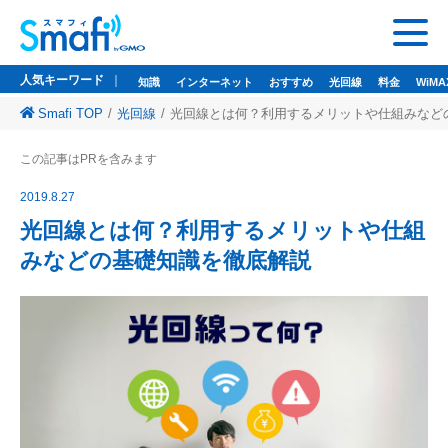
人気キーワード
知識
インターネット
おすすめ
光回線
料金
WiMA
Smafi TOP
光回線
光回線とは何？利用するメリットや仕組みなど
人気キーワード
この記事はPRを含みます
知識
インターネット
おすすめ
光回線
料金
WiMAX
ドコモ光
2019.8.27
悩み
wi-fi
wifi
光回線とは何？利用するメリットや仕組
みなどの基礎知識を徹底解説
監修者一覧
Smafi WiMAX
GMOとくとくBB
Wi-Fi（WiMAX）レンタル
お問い合わせ