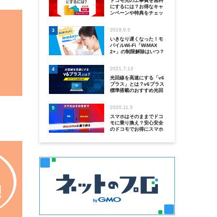
ドコモ光の工事費を無料
にするには？お得なキャ
ンペーンや特典をチェッ
クしよう
2019.9.5
3
いきなり遅くなった！モ
バイルWi-Fi「WiMAX
2+」の制限解除はいつ？
2021.7.13
4
光回線を高速にする「v6
プラス」とは？v6プラス
標準搭載のおすすめ光回
線を紹介
2020.11.5
5
スマホはそのままでドコ
モに乗り換え？安心安全
のドコモでお得にスマホ
を利用しよう！