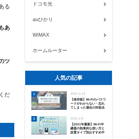
ドコモ光
ある
auひかり
もあ
WiMAX
ホームルーター
のツ
人気の記事
くだ
2021.4.13
1
【保存版】Wi-Fiのパスワ
ードがわからない・忘れ
てしまった場合の対処法
を紹介！
2021.4.8
2
【2021年最新】Wi-Fi中
継器の効果的な使い方と
設置タイプ別おすすめ中
継器を紹介