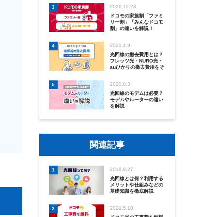
2020.12.23
3
ドコモの家族割「ファミ
リー割」「みんなドコモ
割」の違いを解説！
2021.4.9
4
光回線の撤去費用とは？
フレッツ光・NURO光・
auひかりの撤去費用をそ
れぞれ解説
2020.8.3
5
光回線のモデムは必要？
モデムやルーターの違い
を解説
関連記事
2019.8.27
1
光回線とは何？利用する
メリットや仕組みなどの
基礎知識を徹底解説
2021.5.10
2