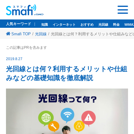
人気キーワード
知識
インターネット
おすすめ
光回線
料金
WiMA
Smafi TOP
光回線
光回線とは何？利用するメリットや仕組みなど
人気キーワード
この記事はPRを含みます
知識
インターネット
おすすめ
光回線
料金
WiMAX
ドコモ光
2019.8.27
悩み
wi-fi
wifi
光回線とは何？利用するメリットや仕組
みなどの基礎知識を徹底解説
監修者一覧
Smafi WiMAX
GMOとくとくBB
Wi-Fi（WiMAX）レンタル
お問い合わせ