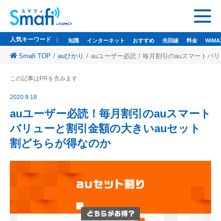
人気キーワード
知識
インターネット
おすすめ
光回線
料金
WiMA
Smafi TOP
auひかり
auユーザー必読！毎月割引のauスマートバ
人気キーワード
この記事はPRを含みます
知識
インターネット
おすすめ
光回線
料金
WiMAX
ドコモ光
2020.9.18
悩み
wi-fi
wifi
auユーザー必読！毎月割引のauスマート
バリューと割引金額の大きいauセット
監修者一覧
割どちらが得なのか
Smafi WiMAX
GMOとくとくBB
Wi-Fi（WiMAX）レンタル
お問い合わせ