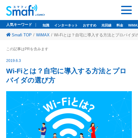
人気キーワード
知識
インターネット
おすすめ
光回線
料金
WiMA
Smafi TOP
WiMAX
Wi-Fiとは？自宅に導入する方法とプロバイダ
人気キーワード
この記事はPRを含みます
知識
インターネット
おすすめ
光回線
料金
WiMAX
ドコモ光
2019.6.3
悩み
wi-fi
wifi
Wi-Fiとは？自宅に導入する方法とプロ
バイダの選び方
監修者一覧
Smafi WiMAX
GMOとくとくBB
Wi-Fi（WiMAX）レンタル
お問い合わせ