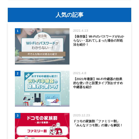
人気の記事
2021.4.13
1
【保存版】Wi-Fiのパスワードがわか
らない・忘れてしまった場合の対処
法を紹介！
2021.4.8
2
【2021年最新】Wi-Fi中継器の効果
的な使い方と設置タイプ別おすすめ
中継器を紹介
2020.12.23
3
ドコモの家族割「ファミリー割」
「みんなドコモ割」の違いを解説！