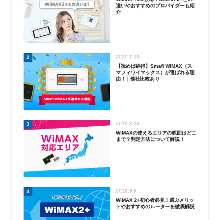
違いやおすすめのプロバイダーも紹
介
2020.7.13
2
【読めば納得】Smafi WiMAX（ス
マフィワイマックス）が選ばれる理
由！ | 他社比較あり
2019.3.28
3
WiMAXの使えるエリアの範囲はどこ
まで？判定方法について解説！
2019.9.6
4
WiMAX 2+初心者必見！選ぶメリッ
トやおすすめのルーターを徹底解説