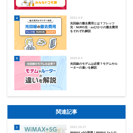
2021.4.9
4
光回線の撤去費用とは？フレッツ
光・NURO光・auひかりの撤去費用
をそれぞれ解説
2020.8.3
5
光回線のモデムは必要？モデムやル
ーターの違いを解説
関連記事
2021.10.27
1
WiMAX +5G登場！WiMAX 2+との