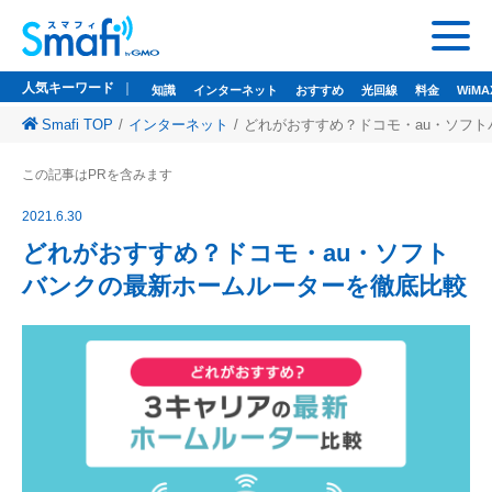
人気キーワード
知識
インターネット
おすすめ
光回線
料金
WiMA
Smafi TOP
インターネット
どれがおすすめ？ドコモ・au・ソフ
人気キーワード
この記事はPRを含みます
知識
インターネット
おすすめ
光回線
料金
WiMAX
ドコモ光
2021.6.30
悩み
wi-fi
wifi
どれがおすすめ？ドコモ・au・ソフト
バンクの最新ホームルーターを徹底比較
監修者一覧
Smafi WiMAX
GMOとくとくBB
Wi-Fi（WiMAX）レンタル
お問い合わせ