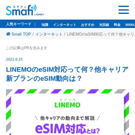
人気キーワード
知識
インターネット
おすすめ
光回線
料金
WiMA
Smafi TOP
インターネット
LINEMOのeSIM対応って何？他キャ
人気キーワード
この記事はPRを含みます
知識
インターネット
おすすめ
光回線
料金
WiMAX
ドコモ光
2021.6.15
悩み
wi-fi
wifi
LINEMOのeSIM対応って何？他キャリア
新プランのeSIM動向は？
監修者一覧
Smafi WiMAX
GMOとくとくBB
Wi-Fi（WiMAX）レンタル
お問い合わせ