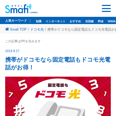
人気キーワード
知識
インターネット
おすすめ
光回線
料金
WiMA
Smafi TOP
ドコモ光
携帯がドコモなら固定電話もドコモ光電話が
人気キーワード
この記事はPRを含みます
知識
インターネット
おすすめ
光回線
料金
WiMAX
ドコモ光
2019.9.27
悩み
wi-fi
wifi
携帯がドコモなら固定電話もドコモ光電
話がお得！
監修者一覧
Smafi WiMAX
GMOとくとくBB
Wi-Fi（WiMAX）レンタル
お問い合わせ